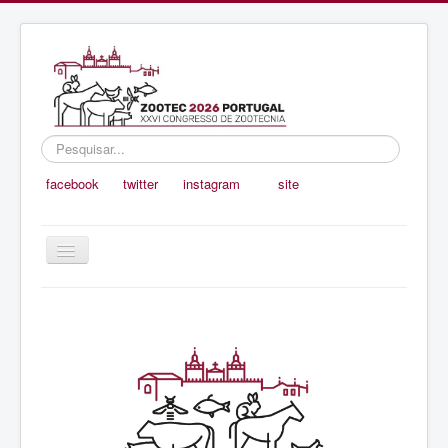
Pesquisar...
facebook
twitter
instagram
site
Ativar/Desativar
navegação
Inicio
Organização
Programa e Oradores
Submissão de Trabalhos
Prémios