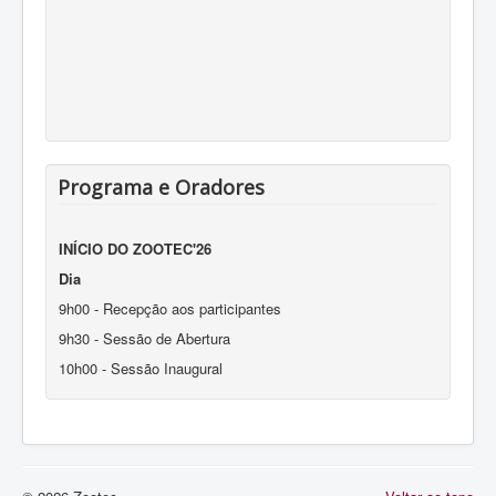
DESCARREGUE AQUI
O PROGRAMA (em breve)
Programa e Oradores
INÍCIO DO ZOOTEC'26
D
ia
9h00 - Recepção aos participantes
9h30 - Sessão de Abertura
10h00 - Sessão Inaugural
11H30 - Sessão II
13h00 - Almoço
14h30 - Sessão III
16h00 - Intervalo para café e Sessão de Posters